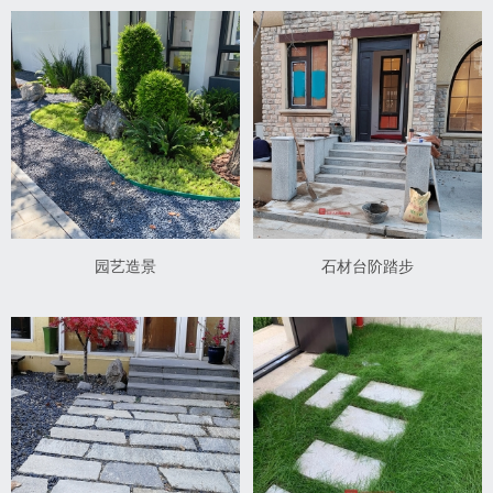
园艺造景
石材台阶踏步