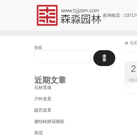
咨询电话：1371765
当
搜索
搜
索
2
近期文章
2024
石材景墙
户外造景
园艺造景
烧结砖拼花铺装
荷花