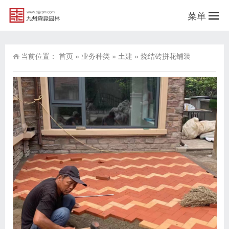
菜单
当前位置：
首页
»
业务种类
»
土建
»
烧结砖拼花铺装