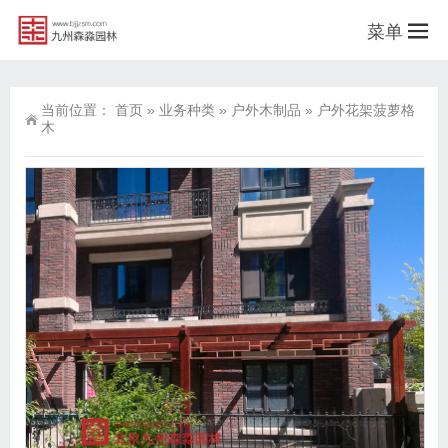
菜单
当前位置：
首页
»
业务种类
»
户外木制品
»
户外花架菠萝格
木