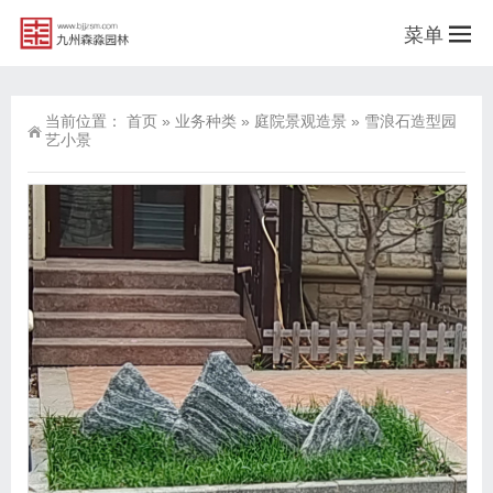
菜单
当前位置：
首页
»
业务种类
»
庭院景观造景
»
雪浪石造型园
艺小景