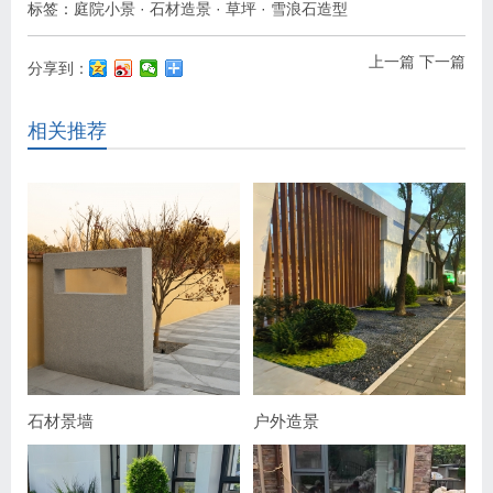
标签：
庭院小景
·
石材造景
·
草坪
·
雪浪石造型
上一篇
下一篇
分享到：
相关推荐
石材景墙
户外造景