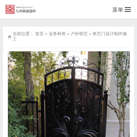
菜单
当前位置：
首页
»
业务种类
»
户外铁艺
»
铁艺门设计制作施
工